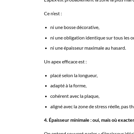
Ce n’est :
ni une bosse décorative,
ni une obligation identique sur tous les o
ni une épaisseur maximale au hasard.
Un apex efficace est :
placé selon la longueur,
adapté à la forme,
cohérent avec la plaque,
aligné avec la zone de stress réelle, pas t
4. Épaisseur minimale : oui, mais où exacte
On entend souvent parler « d’épaisseur idéal