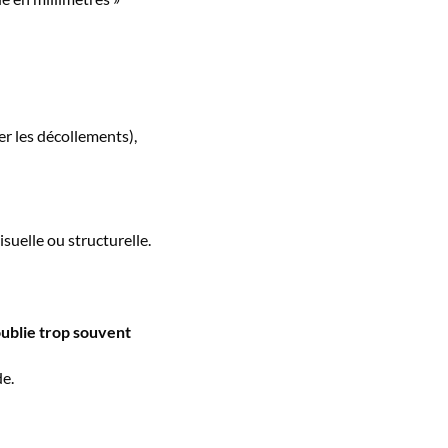
er les décollements),
suelle ou structurelle.
 oublie trop souvent
de.