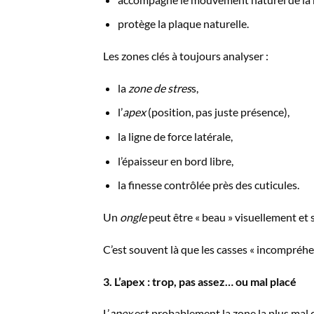
protège la plaque naturelle.
Les zones clés à toujours analyser :
la
zone de stres
s,
l’
apex
(position, pas juste présence),
la ligne de force latérale,
l’épaisseur en bord libre,
la finesse contrôlée près des cuticules.
Un
ongle
peut être « beau » visuellement et 
C’est souvent là que les casses « incompréhe
3. L’apex : trop, pas assez… ou mal placé
L’
apex
est probablement la zone la plus mal 