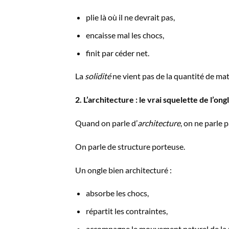
plie là où il ne devrait pas,
encaisse mal les chocs,
finit par céder net.
La
solidité
ne vient pas de la quantité de mati
2. L’architecture : le vrai squelette de l’ong
Quand on parle d’
architecture
, on ne parle 
On parle de structure porteuse.
Un ongle bien architecturé :
absorbe les chocs,
répartit les contraintes,
accompagne le mouvement naturel de la 