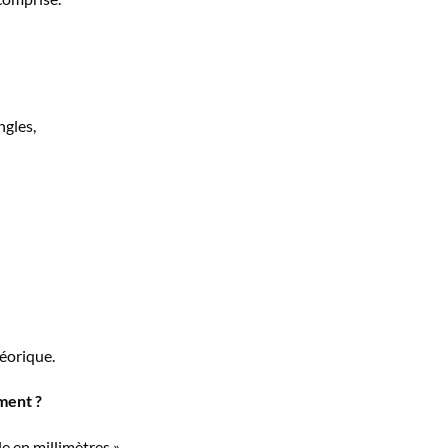
ngles,
héorique.
ment ?
e en millimètres »