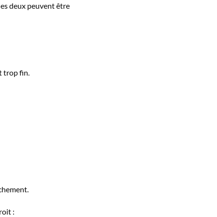
e les deux peuvent être
 trop fin.
achement.
oit :