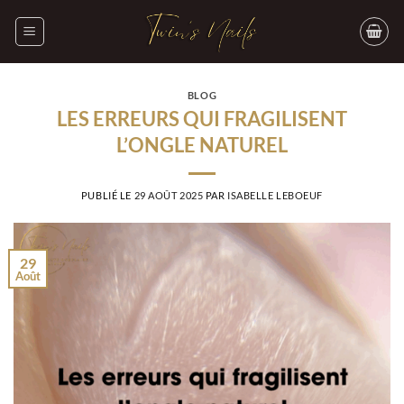
Passer
au
contenu
BLOG
LES ERREURS QUI FRAGILISENT
L’ONGLE NATUREL
PUBLIÉ LE
29 AOÛT 2025
PAR
ISABELLE LEBOEUF
29
Août