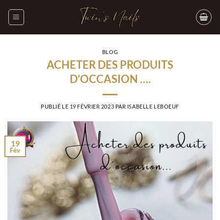
Passer
au
contenu
BLOG
ACHETER DES PRODUITS
D’OCCASION ….
PUBLIÉ LE
19 FÉVRIER 2023
PAR
ISABELLE LEBOEUF
19
Fév