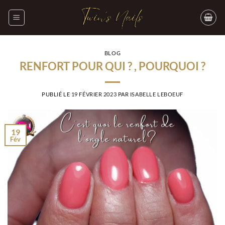
Passer
au
contenu
BLOG
RENFORT POUR QUI ? , POURQUOI ?
PUBLIÉ LE
19 FÉVRIER 2023
PAR
ISABELLE LEBOEUF
19
Fév