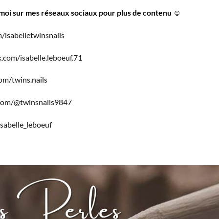
-moi sur mes réseaux sociaux pour plus de contenu
☺️
/isabelletwinsnails
.com/isabelle.leboeuf.71
om/twins.nails
com/@twinsnails9847
sabelle_leboeuf