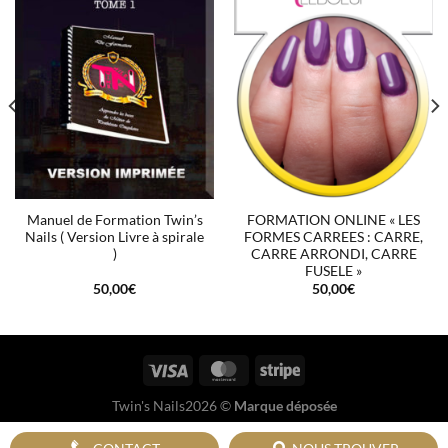
Manuel de Formation Twin’s
FORMATION ONLINE « LES
Nails ( Version Livre à spirale
FORMES CARREES : CARRE,
)
CARRE ARRONDI, CARRE
FUSELE »
50,00
€
50,00
€
€
Twin's Nails2026 ©
Marque déposée