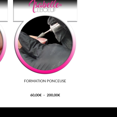
+
FORMATION PONCEUSE
Plage
60,00
€
–
200,00
€
de
prix :
€
60,00€
à
0€
200,00€