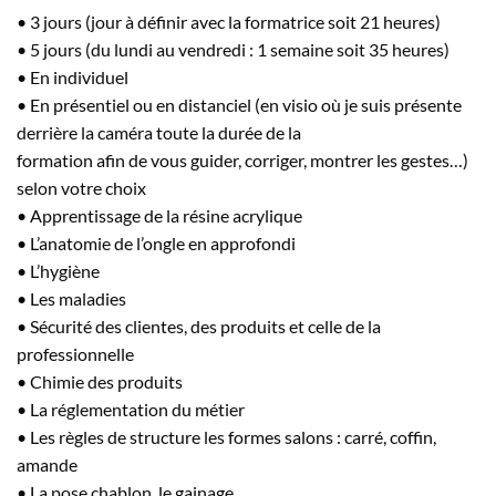
de
• 3 jours (jour à définir avec la formatrice soit 21 heures)
prix :
• 5 jours (du lundi au vendredi : 1 semaine soit 35 heures)
165,00€
• En individuel
à
• En présentiel ou en distanciel (en visio où je suis présente
750,00€
derrière la caméra toute la durée de la
formation afin de vous guider, corriger, montrer les gestes…)
selon votre choix
• Apprentissage de la résine acrylique
• L’anatomie de l’ongle en approfondi
• L’hygiène
• Les maladies
• Sécurité des clientes, des produits et celle de la
professionnelle
• Chimie des produits
• La réglementation du métier
• Les règles de structure les formes salons : carré, coffin,
amande
• La pose chablon, le gainage,