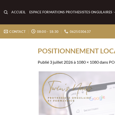
Passer
au
ACCUEIL
ESPACE FORMATIONS PROTHESISTES ONGULAIRES
contenu
CONTACT
08:00 - 18:30
0625030637
POSITIONNEMENT LOCAL
Publié
3 juillet 2026
à
1080 × 1080
dans
PO