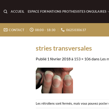
Passer
au
ACCUEIL
ESPACE FORMATIONS PROTHESISTES ONGULAIRES
contenu
CONTACT
08:00 - 18:30
0625030637
stries transversales
Publié
1 février 2018
à
153 × 106
dans
Les m
Les rétroliens sont fermés, mais vous pouvez
poster