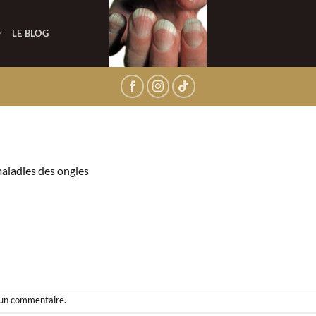
LE BLOG
aladies des ongles
 un commentaire
.