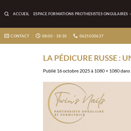
Passer
au
ACCUEIL
ESPACE FORMATIONS PROTHESISTES ONGULAIRES
contenu
CONTACT
08:00 - 18:30
0625030637
LA PÉDICURE RUSSE : 
Publié
16 octobre 2025
à
1080 × 1080
dans