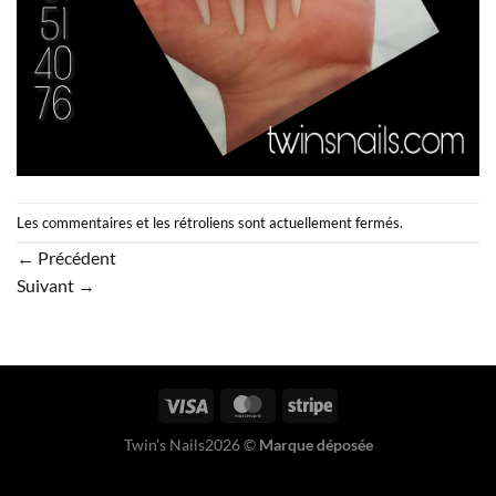
Les commentaires et les rétroliens sont actuellement fermés.
←
Précédent
Suivant
→
Twin's Nails2026 ©
Marque déposée