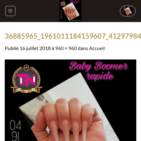
Passer
au
contenu
36885965_1961011184159607_4129798
Publié
16 juillet 2018
à
960 × 960
dans
Accueil