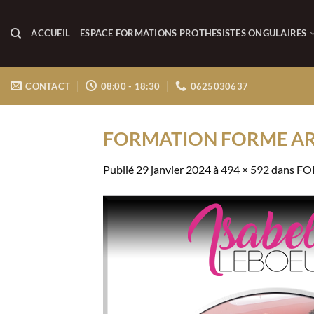
Passer
au
ACCUEIL
ESPACE FORMATIONS PROTHESISTES ONGULAIRES
contenu
CONTACT
08:00 - 18:30
0625030637
FORMATION FORME AR
Publié
29 janvier 2024
à
494 × 592
dans
FO