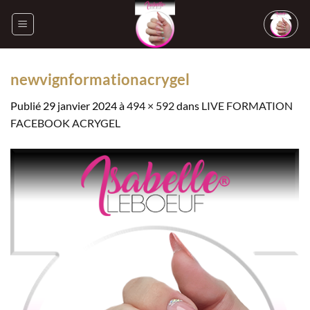
Passer
au
contenu
newvignformationacrygel
Publié
29 janvier 2024
à
494 × 592
dans
LIVE FORMATION
FACEBOOK ACRYGEL